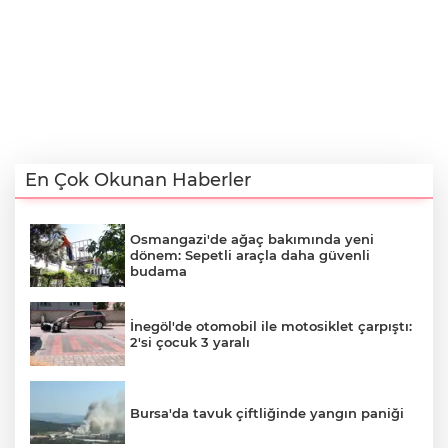
En Çok Okunan Haberler
Osmangazi'de ağaç bakımında yeni
dönem: Sepetli araçla daha güvenli
budama
İnegöl'de otomobil ile motosiklet çarpıştı:
2'si çocuk 3 yaralı
Bursa'da tavuk çiftliğinde yangın paniği