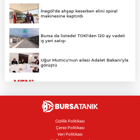
İnegöl'de ahşap keserken elini spiral
makinesine kaptırdı
Bursa da listede! TOKİ'den 120 ay vadeli
iş yeri satışı
Uğur Mumcu'nun ailesi Adalet Bakanı'yla
görüştü
YENİ Parti'nin Bursa kurucu il yönetimi
belli oldu
Orhangazi Tüneli'nde tır kamyona çarptı:
Sürücü ağır yaralandı
Gizlilik Politikası
Çerez Politikası
Veri Politikası
Philip Morris grubuna sigara zammı