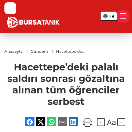
TR
Anasayfa
Gündem
Hacettepe’deki
palalı saldırı
sonrası
Hacettepe’deki palalı
gözaltına
alınan tüm
öğrenciler
saldırı sonrası gözaltına
serbest
alınan tüm öğrenciler
serbest