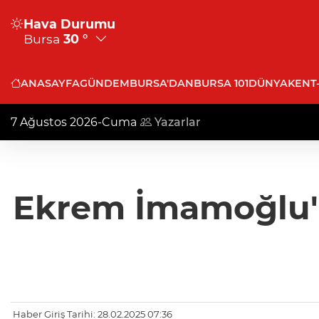
Hava Durumu
Bursa
30 °
ANASAYFA
GÜNDEM
BURSA'DAN
BURSA 101
DÜNYA
KENT
7 Ağustos 2026-Cuma
Yazarlar
Ekrem İmamoğlu'n
Haber Giriş Tarihi: 28.02.2025 07:36