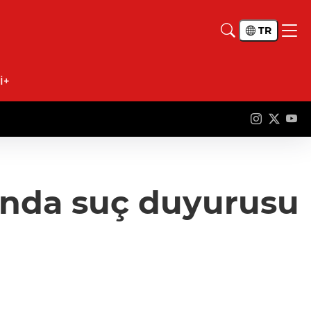
TR
İ+
ında suç duyurusu