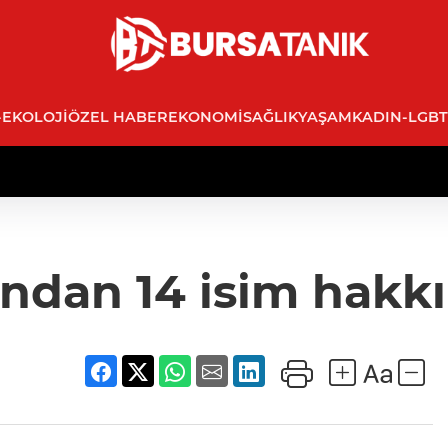
-EKOLOJI
ÖZEL HABER
EKONOMI
SAĞLIK
YAŞAM
KADIN-LGBT
dan 14 isim hakk