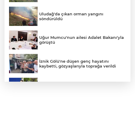
Uludağ'da çıkan orman yangını
söndürüldü
Uğur Mumcu'nun ailesi Adalet Bakanı'yla
görüştü
İznik Gölü'ne düşen genç hayatını
kaybetti, gözyaşlarıyla toprağa verildi
Avcılar Belediye Başkanı hakkında
tahliye kararı
Bursa'da vatandaşa zorla hesap açtırıp
kara para aklayan çeteye operasyon
Benzine bu gece 1 TL 43 kuruş zam