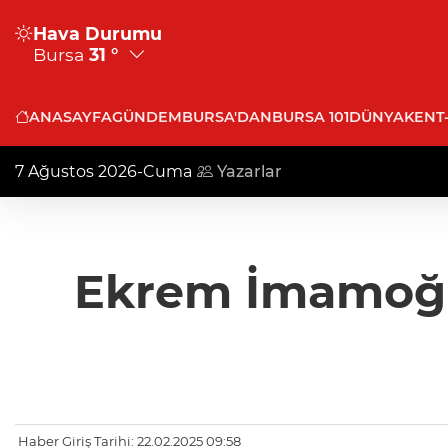
Hava Durumu
Bursa
31 °
ANASAYFA
GÜNDEM
BURSA'DAN
BURSA 101
DÜNYA
KENT
7 Ağustos 2026-Cuma
Yazarlar
Ekrem İmamoğlu
Haber Giriş Tarihi: 22.02.2025 09:58