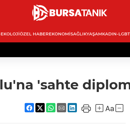
-EKOLOJI
ÖZEL HABER
EKONOMI
SAĞLIK
YAŞAM
KADIN-LGBT
'na 'sahte diplom