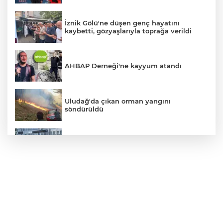
İznik Gölü'ne düşen genç hayatını
kaybetti, gözyaşlarıyla toprağa verildi
AHBAP Derneği'ne kayyum atandı
Uludağ'da çıkan orman yangını
söndürüldü
Bursa'da vatandaşa zorla hesap açtırıp
kara para aklayan çeteye operasyon
Avcılar Belediye Başkanı hakkında
tahliye kararı
Bursa'da yolcu otobüsünün çarptığı