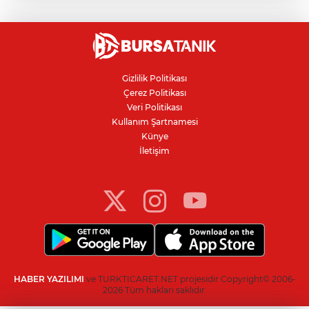
kişi tutuklandı
Bursa'da alevlere teslim olan samanlık
kül oldu
Gizlilik Politikası
Çerez Politikası
Veri Politikası
IBAN'la para transferinde yeni dönem
Kullanım Şartnamesi
Künye
İletişim
İnegöllü girişimciden bağış
dolandırıcılığına karşı dijital çözüm
HABER YAZILIMI
ve TURKTICARET.NET projesidir Copyright© 2006-
2026 Tüm hakları saklıdır.