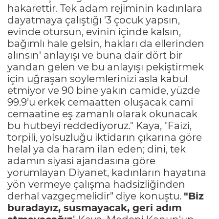
hakarettir. Tek adam rejiminin kadınlara
dayatmaya çalıştığı '3 çocuk yapsın,
evinde otursun, evinin içinde kalsın,
bağımlı hale gelsin, hakları da ellerinden
alınsın' anlayışı ve buna dair dört bir
yandan gelen ve bu anlayışı pekiştirmek
için uğraşan söylemlerinizi asla kabul
etmiyor ve 90 bine yakın camide, yüzde
99.9’u erkek cemaatten oluşacak cami
cemaatine eş zamanlı olarak okunacak
bu hutbeyi reddediyoruz." Kaya, "Faizi,
torpili, yolsuzluğu iktidarın çıkarına göre
helal ya da haram ilan eden; dini, tek
adamın siyasi ajandasına göre
yorumlayan Diyanet, kadınların hayatına
yön vermeye çalışma hadsizliğinden
derhal vazgeçmelidir" diye konuştu.
"Biz
buradayız, susmayacak, geri adım