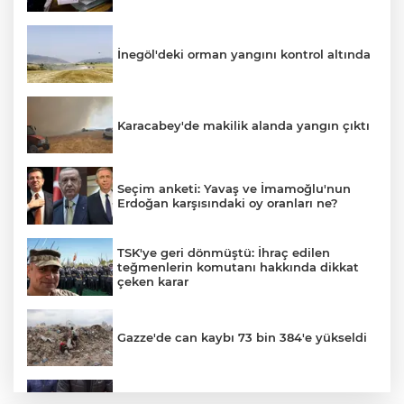
İnegöl'deki orman yangını kontrol altında
Karacabey'de makilik alanda yangın çıktı
Seçim anketi: Yavaş ve İmamoğlu'nun
Erdoğan karşısındaki oy oranları ne?
TSK'ye geri dönmüştü: İhraç edilen
teğmenlerin komutanı hakkında dikkat
çeken karar
Gazze'de can kaybı 73 bin 384'e yükseldi
Bursa’da yasa dışı bahis operasyonu: 3