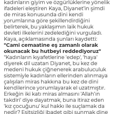
kadınların giyim ve özgürlüklerine yönelik
ifadeleri eleştiren Kaya, Diyanet’in şimdi
de miras konusunda dini kendi
yorumlarına göre şekillendirdiğini
belirterek, bu yaklaşımın laik hukuk
devleti ilkelerini zedelediğini vurguladı.
Kaya, açıklamasında şunları kaydetti:
"Cami cemaatine eş zamanlı olarak
okunacak bu hutbeyi reddediyoruz"
"Kadınların kıyafetlerine 'edep', 'haya'
diyerek dil uzatan Diyanet, bu kez de
medeni hukuk çiğnenerek arabuluculuk
sistemiyle kadınların ellerinden alınmaya
çalışılan miras hakkına bu kez de dini
kendilerince yorumlayarak el uzatmıştır.
Erkeğin iki katı miras almasını 'Allah’ın
takdiri' diye dayatmak, buna itiraz eden
'kız çocuğunu' kul hakkı ile suçlamak da
nedir? Eşitsizliği ibadet gibi sunmak dine