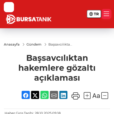
TR
Anasayfa
Gündem
Başsavcılıktan
hakemlere
gözaltı
Başsavcılıktan
açıklaması
hakemlere gözaltı
açıklaması
Haber Giriş Tarihi: 28.10.2025 09:18