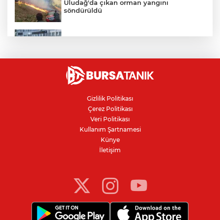
Uludağ'da çıkan orman yangını
söndürüldü
Bursa'da vatandaşa zorla hesap açtırıp
kara para aklayan çeteye operasyon
Avcılar Belediye Başkanı hakkında
tahliye kararı
Gizlilik Politikası
Çerez Politikası
Bursa'da yolcu otobüsünün çarptığı
Veri Politikası
kadın ağır yaralandı
Kullanım Şartnamesi
Künye
İletişim
Bursaspor'da 2026-2027 sezonu forma
numaraları açıklandı