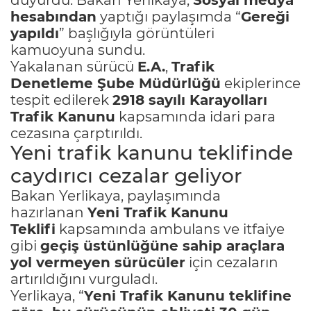
hesabından
yaptığı paylaşımda “
Gereği
yapıldı
” başlığıyla görüntüleri
kamuoyuna sundu.
Yakalanan sürücü
E.A.
,
Trafik
Denetleme Şube Müdürlüğü
ekiplerince
tespit edilerek
2918 sayılı Karayolları
Trafik Kanunu
kapsamında idari para
cezasına çarptırıldı.
Yeni trafik kanunu teklifinde
caydırıcı cezalar geliyor
Bakan Yerlikaya, paylaşımında
hazırlanan
Yeni Trafik Kanunu
Teklifi
kapsamında ambulans ve itfaiye
gibi
geçiş üstünlüğüne sahip araçlara
yol vermeyen sürücüler
için cezaların
artırıldığını vurguladı.
Yerlikaya, “
Yeni Trafik Kanunu teklifine