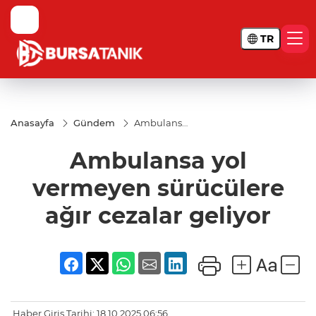
TR
Anasayfa
Gündem
Ambulansa
yol
vermeyen
Ambulansa yol
sürücülere
ağır cezalar
geliyor
vermeyen sürücülere
ağır cezalar geliyor
Haber Giriş Tarihi: 18.10.2025 06:56