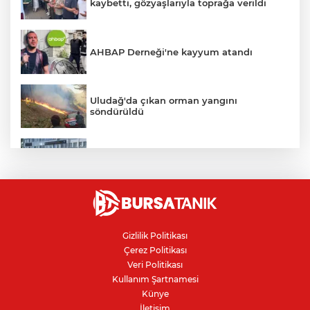
kaybetti, gözyaşlarıyla toprağa verildi
AHBAP Derneği'ne kayyum atandı
Uludağ'da çıkan orman yangını
söndürüldü
Bursa'da vatandaşa zorla hesap açtırıp
kara para aklayan çeteye operasyon
Avcılar Belediye Başkanı hakkında
tahliye kararı
Gizlilik Politikası
Çerez Politikası
Bursa'da yolcu otobüsünün çarptığı
Veri Politikası
kadın ağır yaralandı
Kullanım Şartnamesi
Künye
İletişim