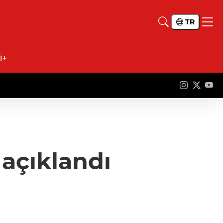
TR
İ+
 açıklandı