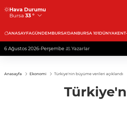
Hava Durumu
Bursa
33 °
ANASAYFA
GÜNDEM
BURSA'DAN
BURSA 101
DÜNYA
KENT
6 Ağustos 2026-Perşembe
Yazarlar
Anasayfa
Ekonomi
Türkiye'nin büyüme verileri açıklandı
Türkiye'n