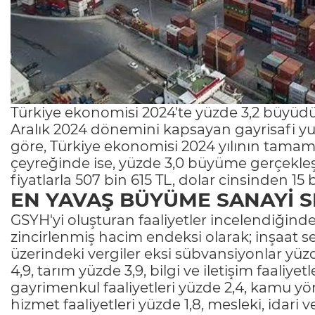
Türkiye ekonomisi 2024'te yüzde 3,2 büyüdü.
Aralık 2024 dönemini kapsayan gayrisafi yurt
göre, Türkiye ekonomisi 2024 yılının tama
çeyreğinde ise, yüzde 3,0 büyüme gerçekleştir
fiyatlarla 507 bin 615 TL, dolar cinsinden 15
EN YAVAŞ BÜYÜME SANAYİ 
GSYH'yi oluşturan faaliyetler incelendiğinde;
zincirlenmiş hacim endeksi olarak; inşaat 
üzerindeki vergiler eksi sübvansiyonlar yüzde
4,9, tarım yüzde 3,9, bilgi ve iletişim faaliyet
gayrimenkul faaliyetleri yüzde 2,4, kamu yön
hizmet faaliyetleri yüzde 1,8, mesleki, idari 