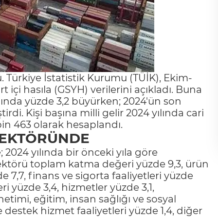
 Türkiye İstatistik Kurumu (TÜİK), Ekim-
 içi hasıla (GSYH) verilerini açıkladı. Buna
mında yüzde 3,2 büyürken; 2024'ün son
di. Kişi başına milli gelir 2024 yılında cari
 bin 463 olarak hesaplandı.
SEKTÖRÜNDE
 2024 yılında bir önceki yıla göre
sektörü toplam katma değeri yüzde 9,3, ürün
 7,7, finans ve sigorta faaliyetleri yüzde
leri yüzde 3,4, hizmetler yüzde 3,1,
etimi, eğitim, insan sağlığı ve sosyal
ve destek hizmet faaliyetleri yüzde 1,4, diğer