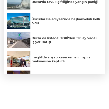
Bursa'da tavuk çiftliğinde yangın paniği
Üsküdar Belediyesi'nde başkanvekili belli
oldu
Bursa da listede! TOKİ'den 120 ay vadeli
iş yeri satışı
İnegöl'de ahşap keserken elini spiral
makinesine kaptırdı
Orhangazi Tüneli'nde tır kamyona çarptı:
Sürücü ağır yaralandı
YENİ Parti'nin Bursa kurucu il yönetimi
belli oldu