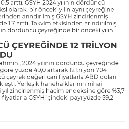
 0,5 arttı. GSYH 2024 yılının dördüncü
si olarak, bir önceki yılın aynı çeyreğine
lerinden arındırılmış GSYH zincirlenmiş
 1,7 arttı. Takvim etkisinden arındırılmış
nın dördüncü çeyreğinde bir önceki yılın
CÜ ÇEYREĞİNDE 12 TRİLYON
LDU
 tahmini, 2024 yılının dördüncü çeyreğinde
e göre yüzde 49,0 artarak 12 trilyon 704
 çeyrek değeri cari fiyatlarla ABD doları
eşti. Yerleşik hanehalklarının nihai
i yıl zincirlenmiş hacim endeksine göre %3,7
 fiyatlarla GSYH içindeki payı yüzde 59,2