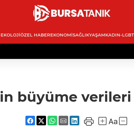
-EKOLOJI
ÖZEL HABER
EKONOMI
SAĞLIK
YAŞAM
KADIN-LGBT
in büyüme verileri