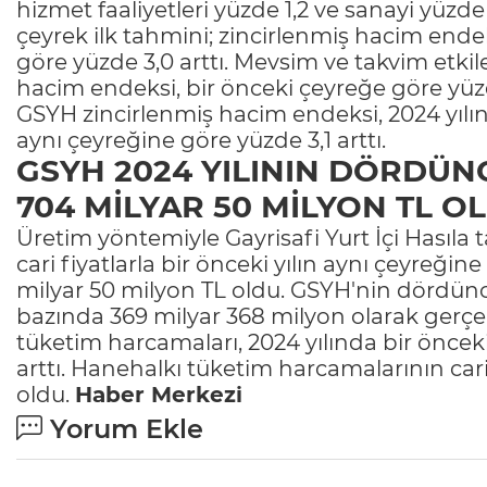
hizmet faaliyetleri yüzde 1,2 ve sanayi yüzde
çeyrek ilk tahmini; zincirlenmiş hacim endek
göre yüzde 3,0 arttı. Mevsim ve takvim etki
hacim endeksi, bir önceki çeyreğe göre yüzde
GSYH zincirlenmiş hacim endeksi, 2024 yılı
aynı çeyreğine göre yüzde 3,1 arttı.
GSYH 2024 YILININ DÖRDÜN
704 MİLYAR 50 MİLYON TL O
Üretim yöntemiyle Gayrisafi Yurt İçi Hasıla
cari fiyatlarla bir önceki yılın aynı çeyreğin
milyar 50 milyon TL oldu. GSYH'nin dördüncü
bazında 369 milyar 368 milyon olarak gerçekl
tüketim harcamaları, 2024 yılında bir öncek
arttı. Hanehalkı tüketim harcamalarının cari
oldu.
Haber Merkezi
Yorum Ekle