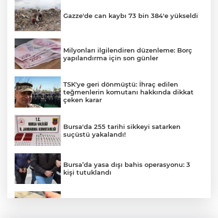
Gazze'de can kaybı 73 bin 384'e yükseldi
Milyonları ilgilendiren düzenleme: Borç
yapılandırma için son günler
TSK'ye geri dönmüştü: İhraç edilen
teğmenlerin komutanı hakkında dikkat
çeken karar
Bursa'da 255 tarihi sikkeyi satarken
suçüstü yakalandı!
Bursa’da yasa dışı bahis operasyonu: 3
kişi tutuklandı
İznik Gölü kıyısında 70 milyon yıllık fosil
bulundu