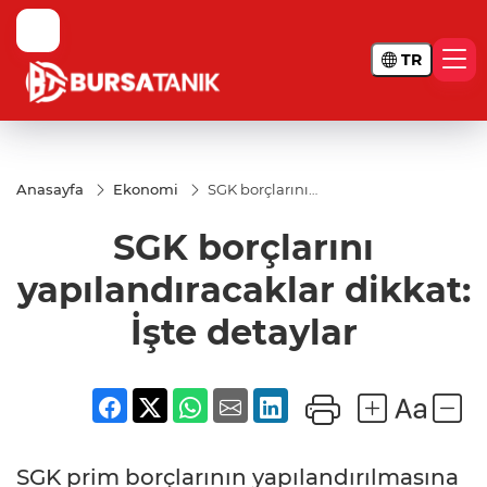
TR
Anasayfa
Ekonomi
SGK borçlarını
yapılandıracaklar
dikkat: İşte
SGK borçlarını
detaylar
yapılandıracaklar dikkat:
İşte detaylar
SGK prim borçlarının yapılandırılmasına