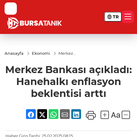
TR
Anasayfa
Ekonomi
Merkez
Bankası
açıkladı:
Merkez Bankası açıkladı:
Hanehalkı
enflasyon
beklentisi
Hanehalkı enflasyon
arttı
beklentisi arttı
Haber Giriş Tarihi: 25.02.2025 08:15