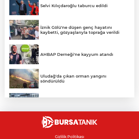
Selvi Kılıçdaroğlu taburcu edildi
İznik Gölü'ne düşen genç hayatını
kaybetti, gözyaşlarıyla toprağa verildi
AHBAP Derneği'ne kayyum atandı
Uludağ'da çıkan orman yangını
söndürüldü
Bursa'da vatandaşa zorla hesap açtırıp
kara para aklayan çeteye operasyon
Avcılar Belediye Başkanı hakkında
tahliye kararı
Gizlilik Politikası