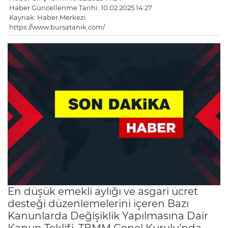
Haber Güncellenme Tarihi: 10.02.2025 14:27
Kaynak: Haber Merkezi
https://www.bursatanik.com/
En düşük emekli aylığı ve asgari ücret
desteği düzenlemelerini içeren Bazı
Kanunlarda Değişiklik Yapılmasına Dair
Kanun Teklifi, TBMM Genel Kurulu'nda