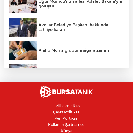
Uğur Mumcu'nun ailesi Adalet Bakanı'yla
görüştü
Avcılar Belediye Başkanı hakkında
tahliye kararı
Philip Morris grubuna sigara zammı
Bursa'daki kazada motosikletli duvara
çarparak can verdi
Nilüfer'de kaldırım işgallerine zabıta
denetimi
Gizlilik Politikası
Çerez Politikası
Bursa'da 100 dönümde hayvansal
Veri Politikası
gübreyle nektarin ve armut üretiyor
Kullanım Şartnamesi
Künye