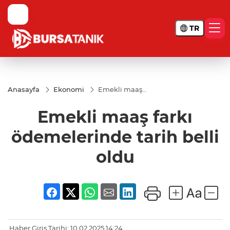
TR
Anasayfa
Ekonomi
Emekli maaş
farkı
ödemelerinde
Emekli maaş farkı
tarih belli
oldu
ödemelerinde tarih belli
oldu
Haber Giriş Tarihi: 10.02.2025 14:24