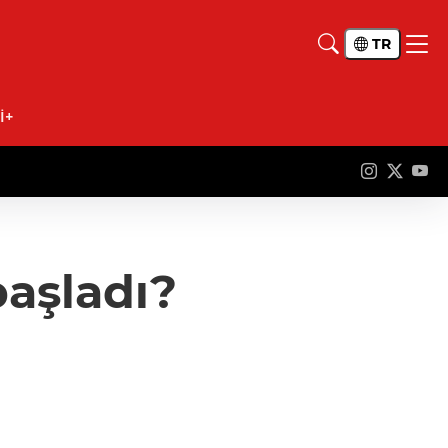
TR
İ+
başladı?