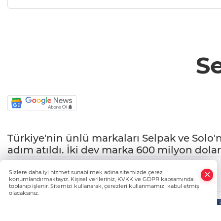
Se
Türkiye'nin ünlü markaları Selpak ve Solo'nun
adım atıldı. İki dev marka 600 milyon dolar
Haber Giriş Tarihi: 25.05.2026 13:36
Sizlere daha iyi hizmet sunabilmek adına sitemizde çerez
Haber Güncellenme Tarihi: 25.05.2026 13:37
konumlandırmaktayız. Kişisel verileriniz, KVKK ve GDPR kapsamında
Kaynak: Haber Merkezi
toplanıp işlenir. Sitemizi kullanarak, çerezleri kullanmamızı kabul etmiş
olacaksınız.