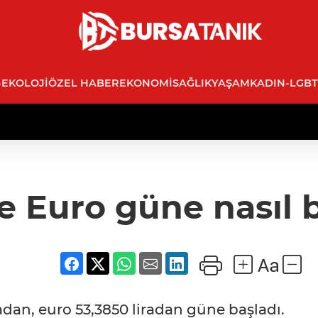
-EKOLOJI
ÖZEL HABER
EKONOMI
SAĞLIK
YAŞAM
KADIN-LGBT
e Euro güne nasıl 
adan, euro 53,3850 liradan güne başladı.