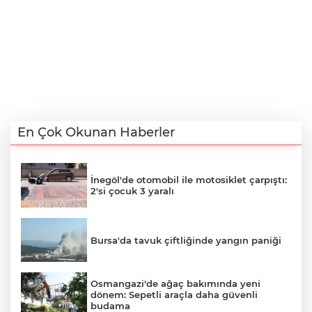
En Çok Okunan Haberler
İnegöl'de otomobil ile motosiklet çarpıştı:
2'si çocuk 3 yaralı
Bursa'da tavuk çiftliğinde yangın paniği
Osmangazi'de ağaç bakımında yeni
dönem: Sepetli araçla daha güvenli
budama