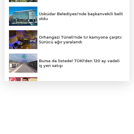
Üsküdar Belediyesi'nde başkanvekili belli
oldu
Orhangazi Tüneli'nde tır kamyona çarptı:
Sürücü ağır yaralandı
Bursa da listede! TOKİ'den 120 ay vadeli
iş yeri satışı
Veli Ağbaba'nın ağabeyi gözaltında
Motorine yeni indirim geliyor
Bursa'nın Nilüfer ilçesinde su kesintisi