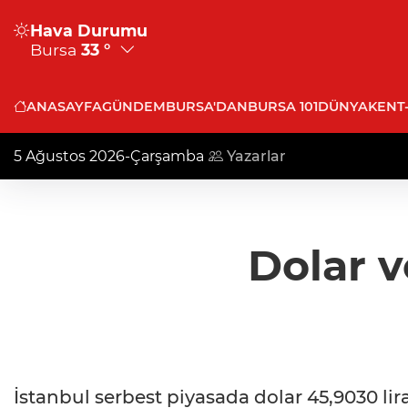
Hava Durumu
Bursa
33 °
ANASAYFA
GÜNDEM
BURSA'DAN
BURSA 101
DÜNYA
KENT
5 Ağustos 2026-Çarşamba
Yazarlar
Dolar v
İstanbul serbest piyasada dolar 45,9030 lir