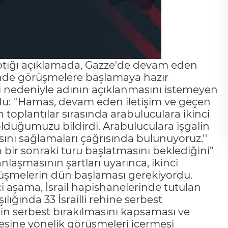
aptığı açıklamada, Gazze'de devam eden
rinde görüşmelere başlamaya hazır
eti nedeniyle adının açıklanmasını istemeyen
ndu: ''Hamas, devam eden iletişim ve geçen
n toplantılar sırasında arabuluculara ikinci
duğumuzu bildirdi. Arabuluculara işgalin
nı sağlamaları çağrısında bulunuyoruz.''
ın bir sonraki turu başlatmasını beklediğini”
nlaşmasının şartları uyarınca, ikinci
rüşmelerin dün başlaması gerekiyordu.
i aşama, İsrail hapishanelerinde tutulan
lığında 33 İsrailli rehine serbest
rin serbest bırakılmasını kapsaması ve
mesine yönelik görüşmeleri içermesi