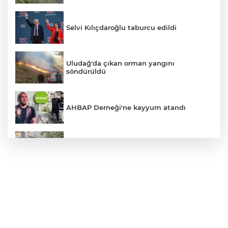
Selvi Kılıçdaroğlu taburcu edildi
Uludağ'da çıkan orman yangını
söndürüldü
AHBAP Derneği'ne kayyum atandı
İznik Gölü'ne düşen genç hayatını
kaybetti, gözyaşlarıyla toprağa verildi
Avcılar Belediye Başkanı hakkında
tahliye kararı
Bursa'da vatandaşa zorla hesap açtırıp