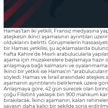
Hamas’tan iki yetkili, Fransız medyasına y
ateşkesin ikinci aşamasının ayrıntıları üze
olduklarını belirtti. Görüşmelerin hassasiy
bir Hamas yetkilisi, şu açıklamalarda bulu
hafta Kahire'de Mısırlı arabulucularla yapıla
aşama için müzakerelere başlamaya hazır ol
anlaşmaya bağlı kalmasını ve oyalanmaması
İkinci bir yetkili ise Hamas’ın “arabulucular
söyledi. Hamas ve İsrail arasındaki ateşkes a
aşamanın ayrıntılarını belirlemek üzere gö
Anlaşmaya göre, 42 gün sürecek olan birinc
çoğu Filistinli yaklaşık bin 900 mahkum karşı
bırakılacak. İkinci aşamanın, kalan rehinele
savaşın daha kalıcı bir şekilde sona erdiril