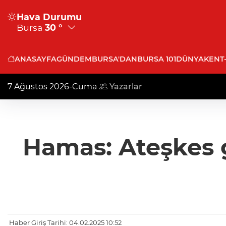
Hava Durumu
Bursa
30 °
ANASAYFA
GÜNDEM
BURSA'DAN
BURSA 101
DÜNYA
KENT
7 Ağustos 2026-Cuma
Yazarlar
Hamas: Ateşkes g
Haber Giriş Tarihi: 04.02.2025 10:52