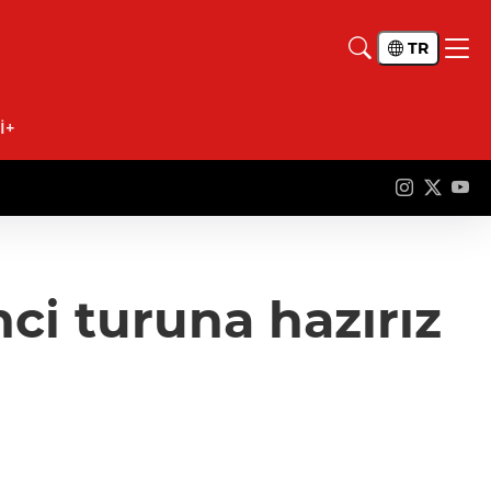
TR
İ+
ci turuna hazırız