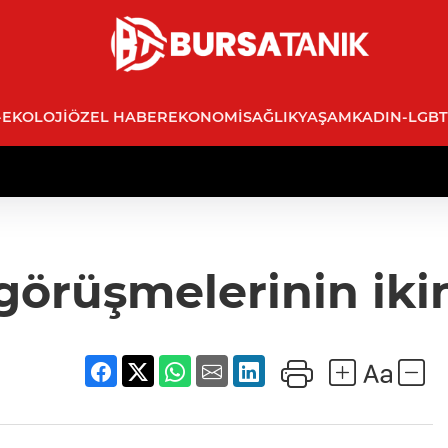
-EKOLOJI
ÖZEL HABER
EKONOMI
SAĞLIK
YAŞAM
KADIN-LGBT
örüşmelerinin ikin