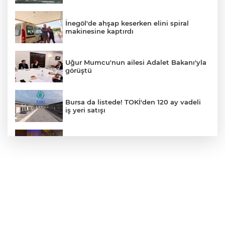
İnegöl'de ahşap keserken elini spiral
makinesine kaptırdı
Uğur Mumcu'nun ailesi Adalet Bakanı'yla
görüştü
Bursa da listede! TOKİ'den 120 ay vadeli
iş yeri satışı
Orhangazi Tüneli'nde tır kamyona çarptı:
Sürücü ağır yaralandı
YENİ Parti'nin Bursa kurucu il yönetimi
belli oldu
Philip Morris grubuna sigara zammı