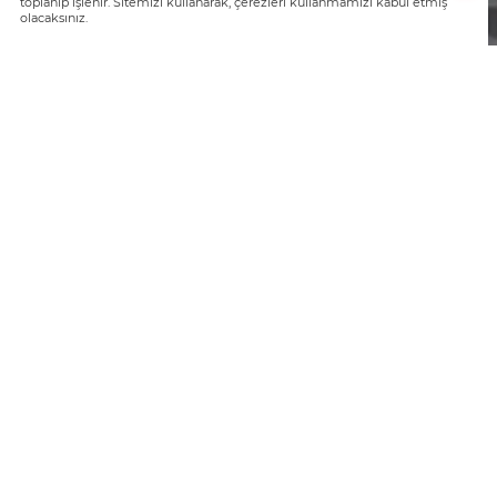
toplanıp işlenir. Sitemizi kullanarak, çerezleri kullanmamızı kabul etmiş
olacaksınız.