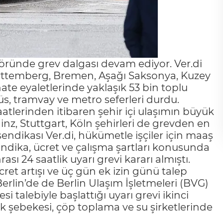
öründe grev dalgası devam ediyor. Ver.di
ürttemberg, Bremen, Aşağı Saksonya, Kuzey
te eyaletlerinde yaklaşık 53 bin toplu
büs, tramvay ve metro seferleri durdu.
tlerinden itibaren şehir içi ulaşımın büyük
, Stuttgart, Köln şehirleri de grevden en
 sendikası Ver.di, hükümetle işçiler için maaş
ndika, ücret ve çalışma şartları konusunda
ı 24 saatlik uyarı grevi kararı almıştı.
ücret artışı ve üç gün ek izin günü talep
rlin’de de Berlin Ulaşım İşletmeleri (BVG)
esi talebiyle başlattığı uyarı grevi ikinci
k şebekesi, çöp toplama ve su şirketlerinde