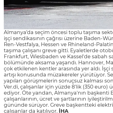
Almanya’da seçim öncesi toplu taşıma sekt
işçi sendikasının çağrısı üzerine Baden-W
Ren-Vestfalya, Hessen ve Rhineland-Palatina
taşıma çalışanı greve gitti. Eyaletlerde oto
Frankfurt, Wiesbaden ve Kassel'de sabah saa
bölümünde aksama yaşandı. Hannover, Mainz
çok etkilenen kentler arasında yer aldı. İşçi
artışı konusunda müzakereler yürütüyor. Se
yapılan görüşmelerin sonuçsuz kalması sonras
Ver.di, çalışanlar için yüzde 8'lik (350 euro) 
ediyor. Öte yandan, Almanya'nın başkenti Be
çalışanlarının, ücret ve şartlarının iyileştirilm
gününde sürüyor. Greve başkentteki elektri
çalışanlar da katılıyor.
İHA