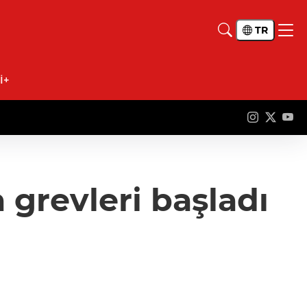
TR
İ+
 grevleri başladı