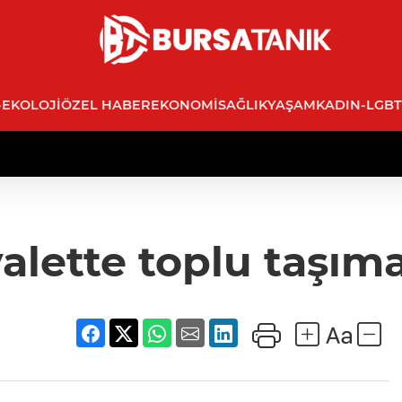
-EKOLOJI
ÖZEL HABER
EKONOMI
SAĞLIK
YAŞAM
KADIN-LGBT
lette toplu taşıma