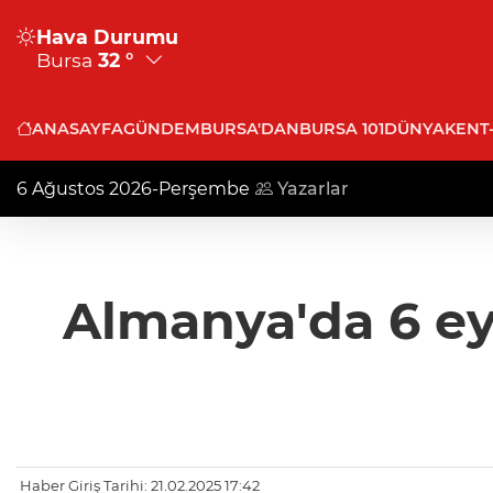
Hava Durumu
Bursa
32 °
ANASAYFA
GÜNDEM
BURSA'DAN
BURSA 101
DÜNYA
KENT
6 Ağustos 2026-Perşembe
Yazarlar
Almanya'da 6 eya
Haber Giriş Tarihi: 21.02.2025 17:42