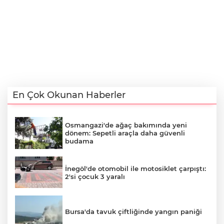
En Çok Okunan Haberler
Osmangazi'de ağaç bakımında yeni
dönem: Sepetli araçla daha güvenli
budama
İnegöl'de otomobil ile motosiklet çarpıştı:
2'si çocuk 3 yaralı
Bursa'da tavuk çiftliğinde yangın paniği