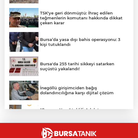
TSK'ye geri dönmüştü: İhraç edilen
teğmenlerin komutanı hakkında dikkat
çeken karar
Bursa’da yasa dışı bahis operasyonu: 3
kişi tutuklandı
Bursa'da 255 tarihi sikkeyi satarken
suçüstü yakalandı!
İnegöllü girişimciden bağış
dolandırıcılığına karşı dijital çözüm
"Çerçeve Yasa" teklifi Adalet
Komisyonu'nda: İYİ Partili Türkeş ile
MHP'li Bülbül arasında "pislik" tartışması