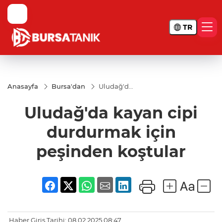
TR
Anasayfa
Bursa'dan
Uludağ'da
kayan cipi
durdurmak
Uludağ'da kayan cipi
için
peşinden
koştular
durdurmak için
peşinden koştular
Haber Giriş Tarihi: 08.02.2025 08:47