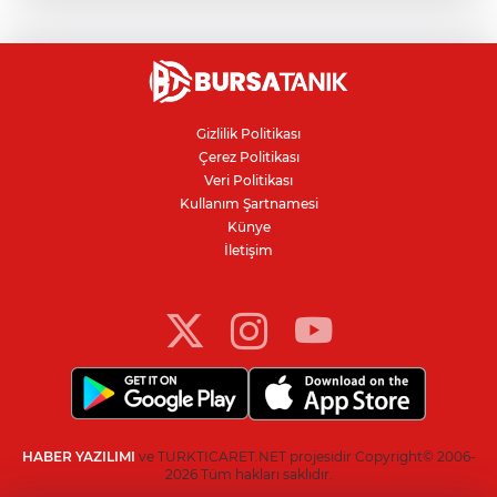
Bursa'daki kazada motosikletli duvara
çarparak can verdi
Nilüfer'de kaldırım işgallerine zabıta
denetimi
Gizlilik Politikası
Çerez Politikası
Bursa'da 100 dönümde hayvansal
Veri Politikası
gübreyle nektarin ve armut üretiyor
Kullanım Şartnamesi
Künye
İletişim
Resmi Gazete’de yayımlandı: Kritik yeşil
pasaport kararı
HABER YAZILIMI
ve TURKTICARET.NET projesidir Copyright© 2006-
2026 Tüm hakları saklıdır.