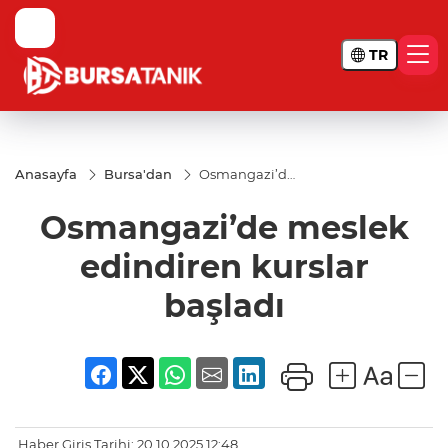
TR
Anasayfa
Bursa'dan
Osmangazi’de
meslek
edindiren
Osmangazi’de meslek
kurslar başladı
edindiren kurslar
başladı
Haber Giriş Tarihi: 20.10.2025 12:48