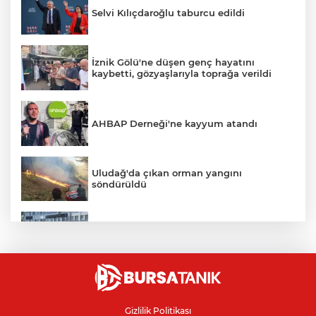
Selvi Kılıçdaroğlu taburcu edildi
İznik Gölü'ne düşen genç hayatını
kaybetti, gözyaşlarıyla toprağa verildi
AHBAP Derneği'ne kayyum atandı
Uludağ'da çıkan orman yangını
söndürüldü
Bursa'da vatandaşa zorla hesap açtırıp
kara para aklayan çeteye operasyon
Avcılar Belediye Başkanı hakkında
tahliye kararı
Gizlilik Politikası