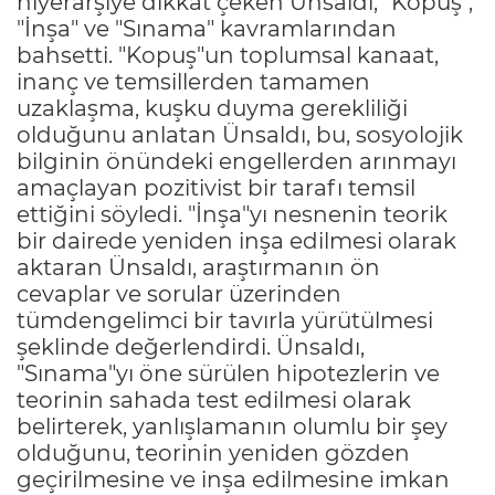
hiyerarşiye dikkat çeken Ünsaldı, "Kopuş",
"İnşa" ve "Sınama" kavramlarından
bahsetti. "Kopuş"un toplumsal kanaat,
inanç ve temsillerden tamamen
uzaklaşma, kuşku duyma gerekliliği
olduğunu anlatan Ünsaldı, bu, sosyolojik
bilginin önündeki engellerden arınmayı
amaçlayan pozitivist bir tarafı temsil
ettiğini söyledi. "İnşa"yı nesnenin teorik
bir dairede yeniden inşa edilmesi olarak
aktaran Ünsaldı, araştırmanın ön
cevaplar ve sorular üzerinden
tümdengelimci bir tavırla yürütülmesi
şeklinde değerlendirdi. Ünsaldı,
"Sınama"yı öne sürülen hipotezlerin ve
teorinin sahada test edilmesi olarak
belirterek, yanlışlamanın olumlu bir şey
olduğunu, teorinin yeniden gözden
geçirilmesine ve inşa edilmesine imkan