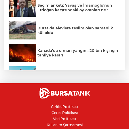
Seçim anketi: Yavaş ve İmamoğlu'nun
Erdoğan karşısındaki oy oranları ne?
Bursa'da alevlere teslim olan samanlık
kül oldu
Kanada'da orman yangını: 20 bin kişi için
tahliye kararı
Ceuta göçmen krizi: İspanya, İtalya’ya
karşı sınır kontrolü getirdi
Karacabey Belediyespor'dan
Bursaspor'un gençlerine 5 yıllık imza
Gizlilik Politikası
Çerez Politikası
Kanser teşhisinde doğru görüntüleme
Veri Politikası
hayat kurtarıyor
Kullanım Şartnamesi