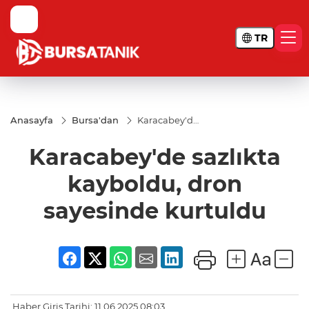
TR
Anasayfa
Bursa'dan
Karacabey'de
sazlıkta
kayboldu,
Karacabey'de sazlıkta
dron
sayesinde
kurtuldu
kayboldu, dron
sayesinde kurtuldu
Haber Giriş Tarihi: 11.06.2025 08:03