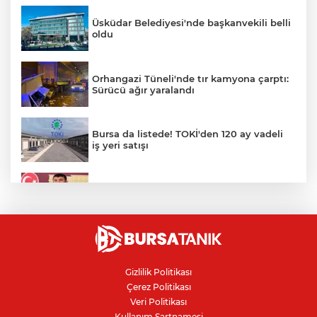
Üsküdar Belediyesi'nde başkanvekili belli
oldu
Orhangazi Tüneli'nde tır kamyona çarptı:
Sürücü ağır yaralandı
Bursa da listede! TOKİ'den 120 ay vadeli
iş yeri satışı
Veli Ağbaba'nın ağabeyi gözaltında
Motorine yeni indirim geliyor
Gizlilik Politikası
Çerez Politikası
Bursa'nın Nilüfer ilçesinde su kesintisi
Veri Politikası
yapılacak
Kullanım Şartnamesi