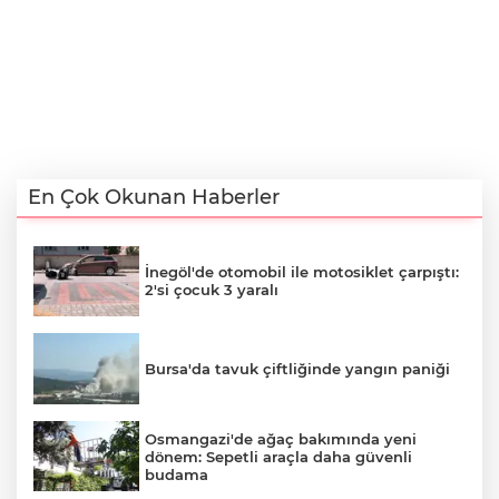
En Çok Okunan Haberler
İnegöl'de otomobil ile motosiklet çarpıştı:
2'si çocuk 3 yaralı
Bursa'da tavuk çiftliğinde yangın paniği
Osmangazi'de ağaç bakımında yeni
dönem: Sepetli araçla daha güvenli
budama