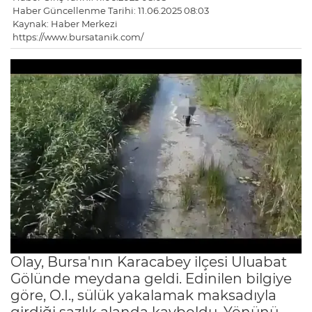
Haber Güncellenme Tarihi: 11.06.2025 08:03
Kaynak: Haber Merkezi
https://www.bursatanik.com/
Olay, Bursa'nın Karacabey ilçesi Uluabat
Gölünde meydana geldi. Edinilen bilgiye
göre, O.I., sülük yakalamak maksadıyla
girdiği sazlık alanda kayboldu. Yönünü