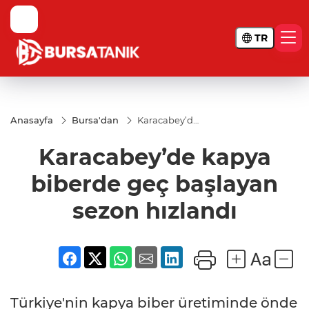
TR
Anasayfa
Bursa'dan
Karacabey’de
kapya
biberde geç
Karacabey’de kapya
başlayan
sezon
hızlandı
biberde geç başlayan
sezon hızlandı
Türkiye'nin kapya biber üretiminde önde