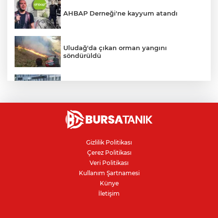
AHBAP Derneği'ne kayyum atandı
Uludağ'da çıkan orman yangını
söndürüldü
Bursa'da vatandaşa zorla hesap açtırıp
kara para aklayan çeteye operasyon
Avcılar Belediye Başkanı hakkında
tahliye kararı
Gizlilik Politikası
Çerez Politikası
Bursa'da yolcu otobüsünün çarptığı
Veri Politikası
kadın ağır yaralandı
Kullanım Şartnamesi
Künye
İletişim
Bursaspor'da 2026-2027 sezonu forma
numaraları açıklandı