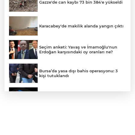
Gazze'de can kaybı 73 bin 384'e yükseldi
Karacabey'de makilik alanda yangın çıktı
Seçim anketi: Yavaş ve İmamoğlu'nun
Erdoğan karşısındaki oy oranları ne?
Bursa’da yasa dışı bahis operasyonu: 3
kişi tutuklandı
IBAN'la para transferinde yeni dönem
"Çerçeve Yasa" teklifi Adalet
Komisyonu'nda: İYİ Partili Türkeş ile
MHP'li Bülbül arasında "pislik" tartışması