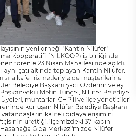
layışının yeni örneği "Kantin Nilüfer"
kınma Kooperatifi (NİLKOOP) iş birliğinde
enen törenle 23 Nisan Mahallesi'nde açıldı.
 aynı çatı altında toplayan Kantin Nilüfer,
 sıra kafe hizmetleriyle de müşterilerine
üfer Belediye Başkanı Şadi Özdemir ve eşi
aşkanvekili Metin Tunçel, Nilüfer Belediye
yeleri, muhtarlar, CHP il ve ilçe yöneticileri
ş töreninde konuşan Nilüfer Belediye Başkanı
vatandaşların kaliteli gıdaya erişimini
tçisinin ürettiği, ilçemizdeki 37 kadın
e Hasanağa Gıda Merkezi'mizde Nilüfer
ü sizlere ulaştırmak" dedi.