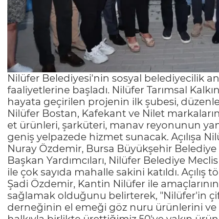
Nilüfer Belediyesi'nin sosyal belediyecilik an
faaliyetlerine başladı. Nilüfer Tarımsal Kal
hayata geçirilen projenin ilk şubesi, düzenl
Nilüfer Bostan, Kafekant ve Nilet markalarını
et ürünleri, şarküteri, manav reyonunun yanı
geniş yelpazede hizmet sunacak. Açılışa Nil
Nuray Özdemir, Bursa Büyükşehir Belediye B
Başkan Yardımcıları, Nilüfer Belediye Meclis Ü
ile çok sayıda mahalle sakini katıldı. Açılı
Şadi Özdemir, Kantin Nilüfer ile amaçlarının 
sağlamak olduğunu belirterek, "Nilüfer'in çif
derneğinin el emeği göz nuru ürünlerini v
halkıyla birlikte ürettiğimiz 50'ye yakın ürün