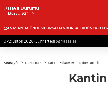
Hava Durumu
Bursa
32 °
ANASAYFA
GÜNDEM
BURSA'DAN
BURSA 101
DÜNYA
KENT
8 Ağustos 2026-Cumartesi
Yazarlar
Anasayfa
Bursa'dan
Kantin Nilüfer'in ilk şubesi açıldı
Kantin 