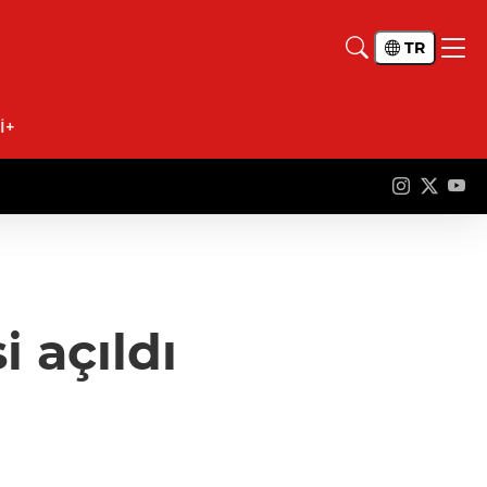
TR
İ+
i açıldı