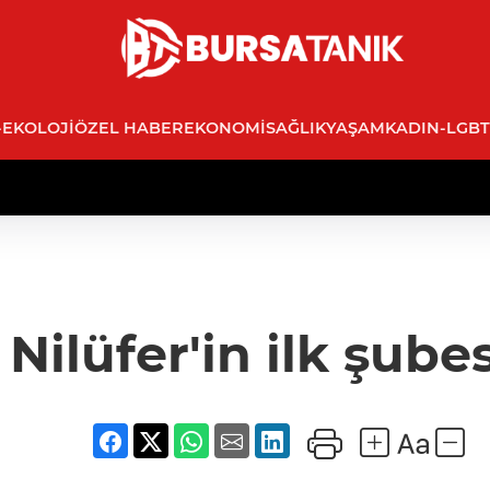
-EKOLOJI
ÖZEL HABER
EKONOMI
SAĞLIK
YAŞAM
KADIN-LGBT
Nilüfer'in ilk şubes