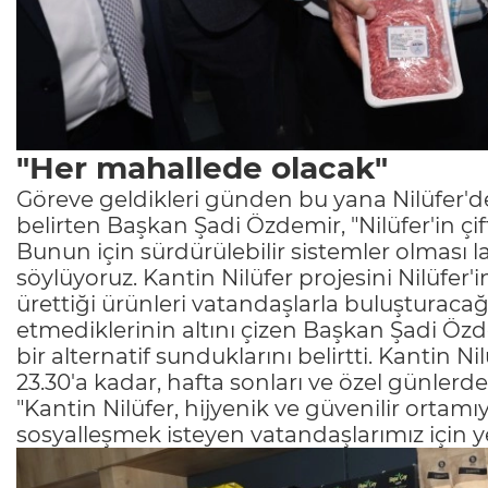
"Her mahallede olacak"
Göreve geldikleri günden bu yana Nilüfer'de 
belirten Başkan Şadi Özdemir, "Nilüfer'in çiftç
Bunun için sürdürülebilir sistemler olması la
söylüyoruz. Kantin Nilüfer projesini Nilüfer'
ürettiği ürünleri vatandaşlarla buluşturacağ
etmediklerinin altını çizen Başkan Şadi Öz
bir alternatif sunduklarını belirtti. Kantin N
23.30'a kadar, hafta sonları ve özel günlerd
"Kantin Nilüfer, hijyenik ve güvenilir orta
sosyalleşmek isteyen vatandaşlarımız için y