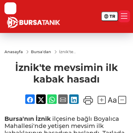
TR
Anasayfa
Bursa'dan
İznik'te
mevsimin
ilk kabak
İznik'te mevsimin ilk
hasadı
kabak hasadı
Bursa'nın
İznik
ilçesine bağlı Boyalıca
Mahallesi'nde yetişen mevsim ilk