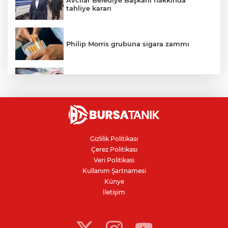
tahliye kararı
Philip Morris grubuna sigara zammı
Bursa'daki kazada motosikletli duvara
çarparak can verdi
Nilüfer'de kaldırım işgallerine zabıta
denetimi
Gizlilik Politikası
Çerez Politikası
Bursa'da 100 dönümde hayvansal
Veri Politikası
gübreyle nektarin ve armut üretiyor
Kullanım Şartnamesi
Künye
İletişim
Resmi Gazete’de yayımlandı: Kritik yeşil
pasaport kararı