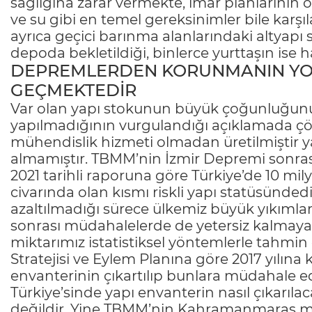
sağlığına zarar vermekte, imar planlarının
ve su gibi en temel gereksinimler bile karş
ayrıca geçici barınma alanlarındaki altyapı 
depoda bekletildiği, binlerce yurttaşın ise hal
DEPREMLERDEN KORUNMANIN YOL
GEÇMEKTEDİR
Var olan yapı stokunun büyük çoğunluğunu
yapılmadığının vurgulandığı açıklamada çözüm
mühendislik hizmeti olmadan üretilmiştir y
almamıştır. TBMM’nin İzmir Depremi sonr
2021 tarihli raporuna göre Türkiye’de 10 mi
civarında olan kısmı riskli yapı statüsündedi
azaltılmadığı sürece ülkemiz büyük yıkımlar
sonrası müdahalelerde de yetersiz kalmaya
miktarımız istatistiksel yöntemlerle tahmi
Stratejisi ve Eylem Planına göre 2017 yılın
envanterinin çıkartılıp bunlara müdahale e
Türkiye’sinde yapı envanterin nasıl çıkarıl
değildir. Yine TBMM’nin Kahramanmaraş mer