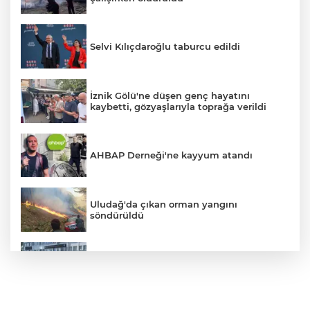
Selvi Kılıçdaroğlu taburcu edildi
İznik Gölü'ne düşen genç hayatını
kaybetti, gözyaşlarıyla toprağa verildi
AHBAP Derneği'ne kayyum atandı
Uludağ'da çıkan orman yangını
söndürüldü
Bursa'da vatandaşa zorla hesap açtırıp
kara para aklayan çeteye operasyon