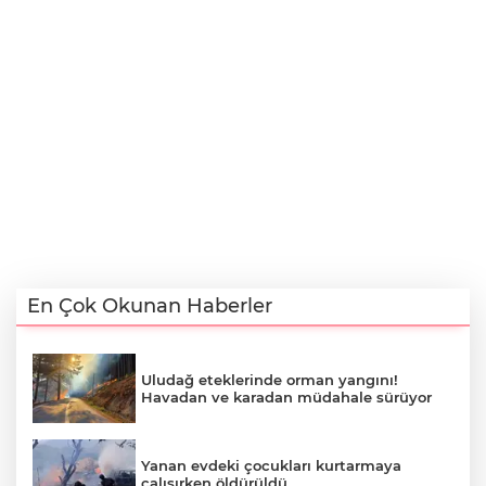
En Çok Okunan Haberler
Uludağ eteklerinde orman yangını!
Havadan ve karadan müdahale sürüyor
Yanan evdeki çocukları kurtarmaya
çalışırken öldürüldü