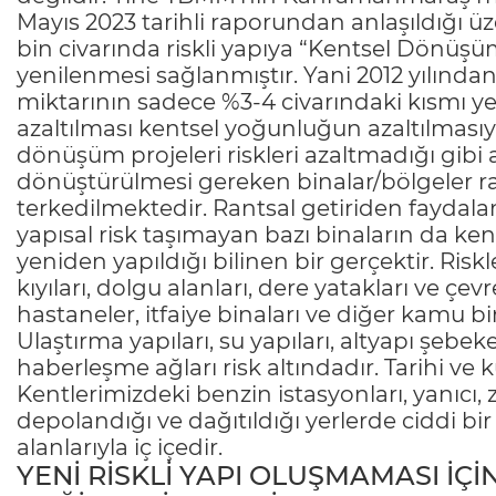
Mayıs 2023 tarihli raporundan anlaşıldığı üze
bin civarında riskli yapıya “Kentsel Dönüş
yenilenmesi sağlanmıştır. Yani 2012 yılında
miktarının sadece %3-4 civarındaki kısmı ye
azaltılması kentsel yoğunluğun azaltılmasıyl
dönüşüm projeleri riskleri azaltmadığı gibi a
dönüştürülmesi gereken binalar/bölgeler ra
terkedilmektedir. Rantsal getiriden faydal
yapısal risk taşımayan bazı binaların da k
yeniden yapıldığı bilinen bir gerçektir. Riskl
kıyıları, dolgu alanları, dere yatakları ve çevre
hastaneler, itfaiye binaları ve diğer kamu bi
Ulaştırma yapıları, su yapıları, altyapı şebeke
haberleşme ağları risk altındadır. Tarihi ve k
Kentlerimizdeki benzin istasyonları, yanıcı, z
depolandığı ve dağıtıldığı yerlerde ciddi bir 
alanlarıyla iç içedir.
YENİ RİSKLİ YAPI OLUŞMAMASI İÇİ