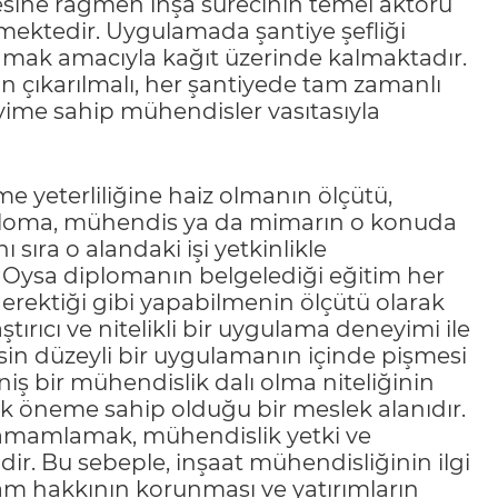
esine rağmen inşa sürecinin temel aktörü
emektedir. Uygulamada şantiye şefliği
mak amacıyla kağıt üzerinde kalmaktadır.
an çıkarılmalı, her şantiyede tam zamanlı
eyime sahip mühendisler vasıtasıyla
me yeterliliğine haiz olmanın ölçütü,
ploma, mühendis ya da mimarın o konuda
sıra o alandaki işi yetkinlikle
 Oysa diplomanın belgelediği eğitim her
 gerektiği gibi yapabilmenin ölçütü olarak
ştırıcı ve nitelikli bir uygulama deneyimi ile
in düzeyli bir uygulamanın içinde pişmesi
ş bir mühendislik dalı olma niteliğinin
ük öneme sahip olduğu bir meslek alanıdır.
i tamamlamak, mühendislik yetki ve
dir. Bu sebeple, inşaat mühendisliğinin ilgi
am hakkının korunması ve yatırımların