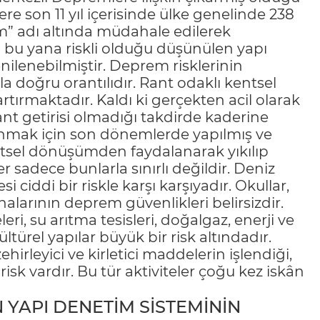
re son 11 yıl içerisinde ülke genelinde 238
üm” adı altında müdahale edilerek
n bu yana riskli olduğu düşünülen yapı
nilenebilmiştir. Deprem risklerinin
a doğru orantılıdır. Rant odaklı kentsel
rtırmaktadır. Kaldı ki gerçekten acil olarak
nt getirisi olmadığı takdirde kaderine
anmak için son dönemlerde yapılmış ve
entsel dönüşümden faydalanarak yıkılıp
er sadece bunlarla sınırlı değildir. Deniz
si ciddi bir riskle karşı karşıyadır. Okullar,
nalarının deprem güvenlikleri belirsizdir.
leri, su arıtma tesisleri, doğalgaz, enerji ve
ültürel yapılar büyük bir risk altındadır.
ehirleyici ve kirletici maddelerin işlendiği,
risk vardır. Bu tür aktiviteler çoğu kez iskân
N YAPI DENETİM SİSTEMİNİN