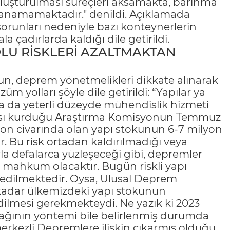
 oluşturulması süreçleri aksamakta, barınma
ılanamamaktadır." denildi. Açıklamada
sorunları nedeniyle bazı konteynerlerin
a çadırlarda kaldığı dile getirildi.
U RİSKLERİ AZALTMAKTAN
n, deprem yönetmelikleri dikkate alınarak
 yolları şöyle dile getirildi: “Yapılar ya
a da yeterli düzeyde mühendislik hizmeti
ası kurduğu Araştırma Komisyonun Temmuz
lyon civarında olan yapı stokunun 6-7 milyon
r. Bu risk ortadan kaldırılmadığı veya
la defalarca yüzleşeceği gibi, depremler
 mahkum olacaktır. Bugün riskli yapı
n edilmektedir. Oysa, Ulusal Deprem
a kadar ülkemizdeki yapı stokunun
dilmesi gerekmekteydi. Ne yazık ki 2023
acağının yöntemi bile belirlenmiş durumda
kezli Depremlere ilişkin çıkarmış olduğu