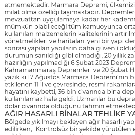
etmemektedir. Marmara Depremi, ülkemizin
milat olma özelliği taşımaktadır. Depremlere 
mevzuattan uygulamaya kadar her kademe
mümkün olabileceği tüm kamuoyunca ortak 
kullanılan malzemelerin kalitelerinin artır
yönetmelikleri ve haritaları, yeni bir yapı 
sonrası yapılan yapıların daha güvenli old
durumun sanıldığı gibi olmadığı, 20 yıllık 
hazırlığın yapılmadığı 6 Şubat 2023 Depremle
Kahramanmaraş Depremleri ve 20 Şubat Ha
yazık ki 17 Ağustos Marmara Depremi’nin 
etkilenen 11 il ve çevresinde, resmi rakamla
hayatını kaybetti, 36 bin civarında bina depr
kullanılamaz hale geldi. Uzmanlar bu depre
dolar civarında olduğunu tahmin etmektedi
AĞIR HASARLI BİNALAR TEHLİKE Y
Bölgede yıkılmayı bekleyen ağır hasarlı yap
edilirken, "Kontrolsüz bir şekilde yürütülen