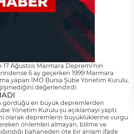
lan 17 Ağustos Marmara Depremi’nin
zerindense 6 ay geçerken 1999 Marmara
ama yapan İMO Bursa Şube Yönetim Kurulu,
ğişmediğini değerlendirdi.
MADI
nın gördüğü en büyük depremlerden
ube Yönetim Kurulu şu açıklamayı yaptı:
ni olarak depremlerin büyüklüklerine vurgu
ereken önlemleri almayan, bilime ve
 sığındığı bahaneden öte bir anlam ifade