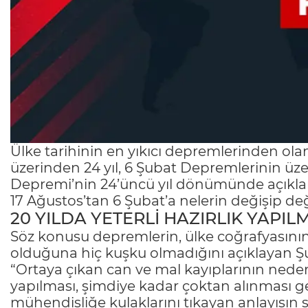
Ülke tarihinin en yıkıcı depremlerinden o
üzerinden 24 yıl, 6 Şubat Depremlerinin ü
Depremi’nin 24’üncü yıl dönümünde açıkl
17 Ağustos’tan 6 Şubat’a nelerin değişip de
20 YILDA YETERLİ HAZIRLIK YAPIL
Söz konusu depremlerin, ülke coğrafyası
olduğuna hiç kuşku olmadığını açıklayan Ş
“Ortaya çıkan can ve mal kayıplarının nede
yapılması, şimdiye kadar çoktan alınması g
mühendisliğe kulaklarını tıkayan anlayışın