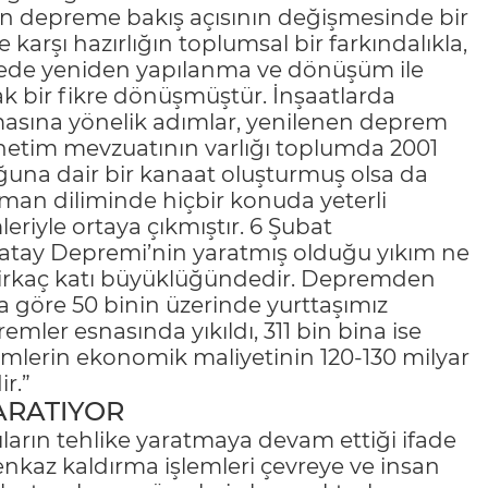
 depreme bakış açısının değişmesinde bir
karşı hazırlığın toplumsal bir farkındalıkla,
de yeniden yapılanma ve dönüşüm ile
bir fikre dönüşmüştür. İnşaatlarda
ılmasına yönelik adımlar, yenilenen deprem
denetim mevzuatının varlığı toplumda 2001
uğuna dair bir kanaat oluşturmuş olsa da
zaman diliminde hiçbir konuda yeterli
riyle ortaya çıkmıştır. 6 Şubat
tay Depremi’nin yaratmış olduğu yıkım ne
birkaç katı büyüklüğündedir. Depremden
ra göre 50 binin üzerinde yurttaşımız
emler esnasında yıkıldı, 311 bin bina ise
mlerin ekonomik maliyetinin 120-130 milyar
r.”
ARATIYOR
ıların tehlike yaratmaya devam ettiği ifade
 enkaz kaldırma işlemleri çevreye ve insan