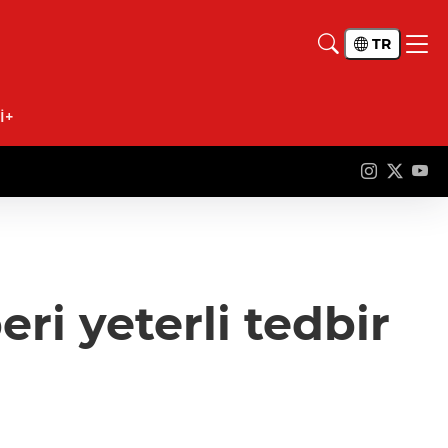
TR
İ+
ri yeterli tedbir