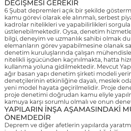
DEĞİŞMESİ GEREKİR
6 Şubat depremleri açık bir şekilde gösterm
kamu görevi olarak ele alınmalı, serbest piy
kadrolar nitelikleri ve yapabilirlikleri sor
üstlenebilmektedir. Oysa, denetim hizmetler
bilgi, deneyim ve uzmanlık sahibi olmak d
elemanların görev yapabilmesine olanak sa
denetim kuruluşlarında çalışan mühendisler
nitelikli işgücünden kaçınılmakta, hatta h
kullanma yoluna gidilmektedir. Mevcut Yapı
ağır basan yapı denetim şirketi modeli yeri
denetçilerinin etkinliğine dayalı, meslek od
yeni model hayata geçirilmelidir. Proje dene
proje denetimi doğrudan kamu eliyle yapıl
kamuya karşı sorumlu olmalı ve onun denet
YAPILARIN İNŞA AŞAMASINDAKİ M
ÖNEMDEDİR
Deprem ve diğer afetlerin yapılarda yaratm