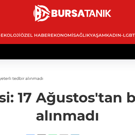
-EKOLOJI
ÖZEL HABER
EKONOMI
SAĞLIK
YAŞAM
KADIN-LGBT
yeterli tedbir alınmadı
: 17 Ağustos'tan be
alınmadı