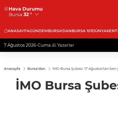
Hava Durumu
Bursa
32 °
ANASAYFA
GÜNDEM
BURSA'DAN
BURSA 101
DÜNYA
KENT
7 Ağustos 2026-Cuma
Yazarlar
Anasayfa
Bursa'dan
İMO Bursa Şubesi: 17 Ağustos'tan beri 
İMO Bursa Şubesi