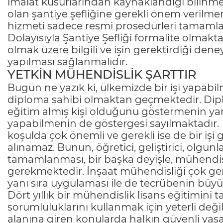
imalat kusurlarından kaynaklandığı bilinm
olan şantiye şefliğine gerekli önem verilm
hizmeti sadece resmi prosedürleri tamamla
Dolayısıyla Şantiye Şefliği formalite olmakt
olmak üzere bilgili ve işin gerektirdiği den
yapılması sağlanmalıdır.
YETKİN MÜHENDİSLİK ŞARTTIR
Bugün ne yazık ki, ülkemizde bir işi yapabil
diploma sahibi olmaktan geçmektedir. Di
eğitim almış kişi olduğunu göstermenin yanı 
yapabilmenin de göstergesi sayılmaktadır.
koşulda çok önemli ve gerekli ise de bir işi
alınamaz. Bunun, öğretici, geliştirici, olgunla
tamamlanması, bir başka deyişle, mühendis
gerekmektedir. İnşaat mühendisliği çok geni
yanı sıra uygulaması ile de tecrübenin büy
Dört yıllık bir mühendislik lisans eğitimin
sorumluluklarını kullanmak için yeterli değil
alanına giren konularda halkın güvenli yaş