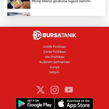
Philip Morris grubuna sigara zammı
Bursa'daki kazada motosikletli duvara
çarparak can verdi
Nilüfer'de kaldırım işgallerine zabıta
denetimi
Gizlilik Politikası
Çerez Politikası
Bursa'da 100 dönümde hayvansal
Veri Politikası
gübreyle nektarin ve armut üretiyor
Kullanım Şartnamesi
Künye
İletişim
Resmi Gazete’de yayımlandı: Kritik yeşil
pasaport kararı