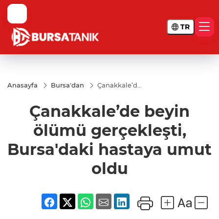
TR
Anasayfa
Bursa'dan
Çanakkale’de
beyin ölümü
gerçekleşti,
Çanakkale’de beyin
Bursa'daki
hastaya
umut oldu
ölümü gerçekleşti,
Bursa'daki hastaya umut
oldu