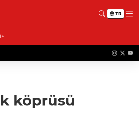
TR
İ+
uk köprüsü