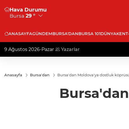
Hava Durumu
Bursa
29 °
ANASAYFA
GÜNDEM
BURSA'DAN
BURSA 101
DÜNYA
KENT
9 Ağustos 2026-Pazar
Yazarlar
Anasayfa
Bursa'dan
Bursa'dan Moldova'ya dostluk köprüs
Bursa'dan