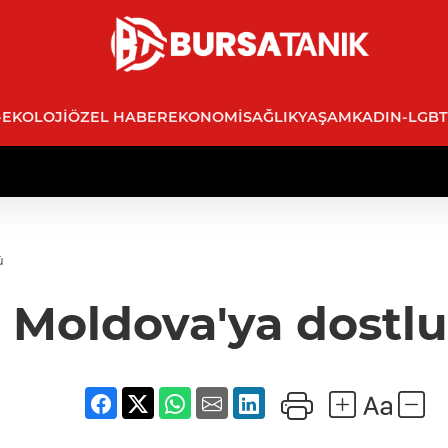
-EKOLOJI
ÖZEL HABER
EKONOMI
SAĞLIK
YAŞAM
KADIN-LGBT
ü
 Moldova'ya dostl