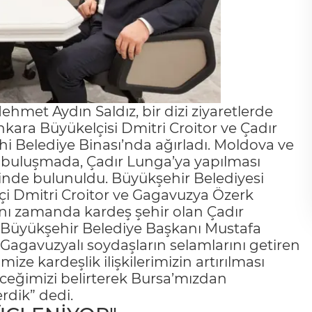
hmet Aydın Saldız, bir dizi ziyaretlerde
ara Büyükelçisi Dmitri Croitor ve Çadır
hi Belediye Binası’nda ağırladı. Moldova ve
iği buluşmada, Çadır Lunga’ya yapılması
şinde bulunuldu. Büyükşehir Belediyesi
çi Dmitri Croitor ve Gagavuzya Özerk
nı zamanda kardeş şehir olan Çadır
ı Büyükşehir Belediye Başkanı Mustafa
 Gagavuzyalı soydaşların selamlarını getiren
mize kardeşlik ilişkilerimizin artırılması
eğimizi belirterek Bursa’mızdan
dik” dedi.