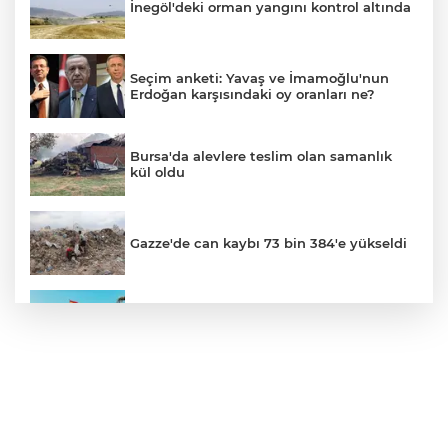
İnegöl'deki orman yangını kontrol altında
Seçim anketi: Yavaş ve İmamoğlu'nun
Erdoğan karşısındaki oy oranları ne?
Bursa'da alevlere teslim olan samanlık
kül oldu
Gazze'de can kaybı 73 bin 384'e yükseldi
Ceuta göçmen krizi: İspanya, İtalya’ya
karşı sınır kontrolü getirdi
İnegöllü girişimciden bağış
dolandırıcılığına karşı dijital çözüm