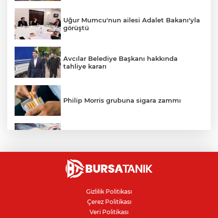
Uğur Mumcu'nun ailesi Adalet Bakanı'yla
görüştü
Avcılar Belediye Başkanı hakkında
tahliye kararı
Philip Morris grubuna sigara zammı
Bursa'daki kazada motosikletli duvara
çarparak can verdi
Nilüfer'de kaldırım işgallerine zabıta
denetimi
Gizlilik Politikası
Çerez Politikası
Bursa'da 100 dönümde hayvansal
Veri Politikası