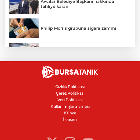
Avcılar Belediye Başkanı hakkında
tahliye kararı
Philip Morris grubuna sigara zammı
Bursa'daki kazada motosikletli duvara
çarparak can verdi
Nilüfer'de kaldırım işgallerine zabıta
denetimi
Gizlilik Politikası
Çerez Politikası
Bursa'da 100 dönümde hayvansal
Veri Politikası
gübreyle nektarin ve armut üretiyor
Kullanım Şartnamesi
Künye
İletişim
Resmi Gazete’de yayımlandı: Kritik yeşil
pasaport kararı