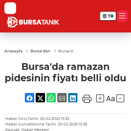
TR
Anasayfa
Bursa'dan
Bursa'da
ramazan
pidesinin
Bursa'da ramazan
fiyatı
belli oldu
pidesinin fiyatı belli oldu
Haber Giriş Tarihi: 20.02.2025 15:32
Haber Güncellenme Tarihi: 20.02.2025 15:35
Kaynak: Haber Merkezi