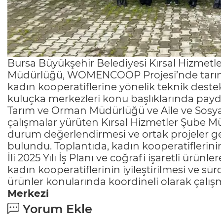
Bursa Büyükşehir Belediyesi Kırsal Hizmetle
Müdürlüğü, WOMENCOOP Projesi’nde tarım ürü
kadın kooperatiflerine yönelik teknik destek
kuluçka merkezleri konu başlıklarında payda
Tarım ve Orman Müdürlüğü ve Aile ve Sosyal
çalışmalar yürüten Kırsal Hizmetler Şube Müd
durum değerlendirmesi ve ortak projeler gel
bulundu. Toplantıda, kadın kooperatiflerinin
İli 2025 Yılı İş Planı ve coğrafi işaretli ürün
kadın kooperatiflerinin iyileştirilmesi ve sür
ürünler konularında koordineli olarak çalışm
Merkezi
Yorum Ekle