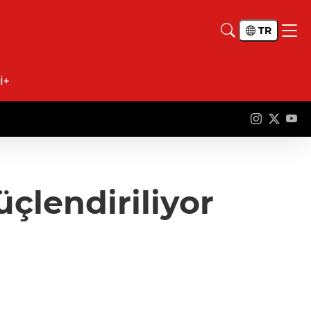
TR
İ+
üçlendiriliyor