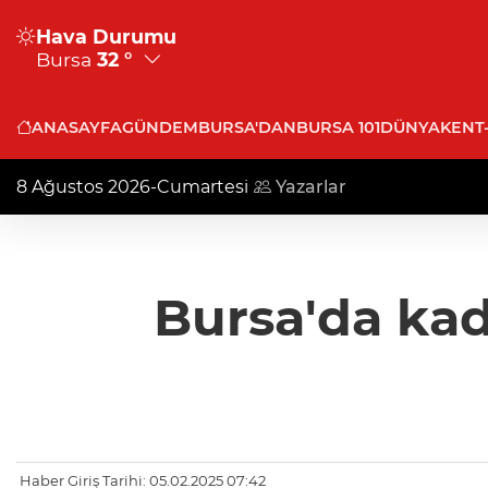
Hava Durumu
Bursa
32 °
ANASAYFA
GÜNDEM
BURSA'DAN
BURSA 101
DÜNYA
KENT
8 Ağustos 2026-Cumartesi
Yazarlar
Bursa'da kadı
Haber Giriş Tarihi: 05.02.2025 07:42