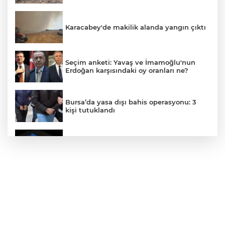
Karacabey'de makilik alanda yangın çıktı
Seçim anketi: Yavaş ve İmamoğlu'nun
Erdoğan karşısındaki oy oranları ne?
Bursa’da yasa dışı bahis operasyonu: 3
kişi tutuklandı
IBAN'la para transferinde yeni dönem
"Çerçeve Yasa" teklifi Adalet
Komisyonu'nda: İYİ Partili Türkeş ile
MHP'li Bülbül arasında "pislik" tartışması
İznik Gölü kıyısında 70 milyon yıllık fosil