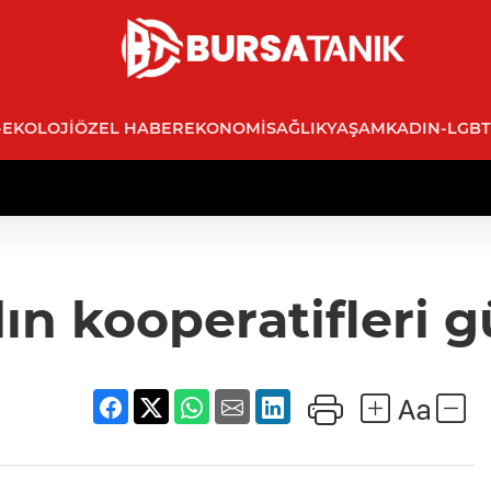
-EKOLOJI
ÖZEL HABER
EKONOMI
SAĞLIK
YAŞAM
KADIN-LGBT
n kooperatifleri g