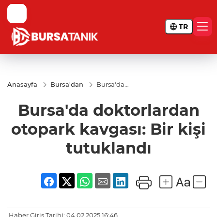
TR
Anasayfa
Bursa'dan
Bursa'da
doktorlardan
otopark
Bursa'da doktorlardan
kavgası: Bir
kişi
tutuklandı
otopark kavgası: Bir kişi
tutuklandı
Haber Giriş Tarihi: 04.02.2025 16:46