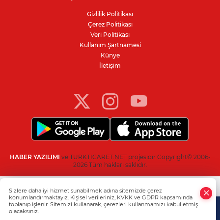
denetimi
Gizlilik Politikası
Çerez Politikası
Bursa'da 100 dönümde hayvansal
Veri Politikası
gübreyle nektarin ve armut üretiyor
Kullanım Şartnamesi
Künye
İletişim
Resmi Gazete’de yayımlandı: Kritik yeşil
pasaport kararı
HABER YAZILIMI
ve TURKTICARET.NET projesidir Copyright© 2006-
2026 Tüm hakları saklıdır.
Sizlere daha iyi hizmet sunabilmek adına sitemizde çerez
konumlandırmaktayız. Kişisel verileriniz, KVKK ve GDPR kapsamında
toplanıp işlenir. Sitemizi kullanarak, çerezleri kullanmamızı kabul etmiş
olacaksınız.
Anasayfa
Haber Ara
Yazarlar