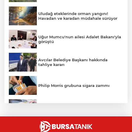
Uludağ eteklerinde orman yangını!
Havadan ve karadan müdahale sürüyor
Uğur Mumcu'nun ailesi Adalet Bakanı'yla
görüştü
Avcılar Belediye Başkanı hakkında
tahliye kararı
Philip Morris grubuna sigara zammı
Bursa'daki kazada motosikletli duvara
çarparak can verdi
Nilüfer'de kaldırım işgallerine zabıta