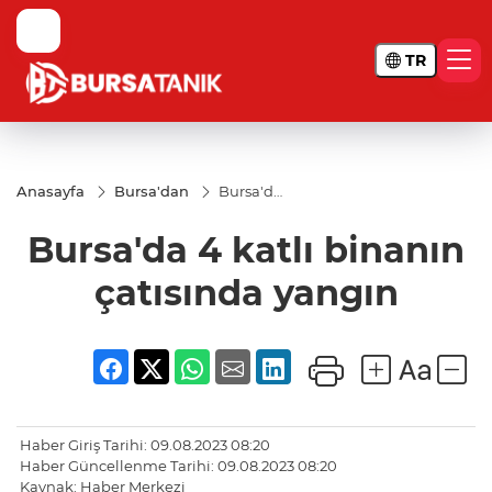
TR
Anasayfa
Bursa'dan
Bursa'da
4 katlı
binanın
Bursa'da 4 katlı binanın
çatısında
yangın
çatısında yangın
Haber Giriş Tarihi: 09.08.2023 08:20
Haber Güncellenme Tarihi: 09.08.2023 08:20
Kaynak: Haber Merkezi