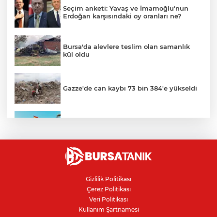
Seçim anketi: Yavaş ve İmamoğlu'nun
Erdoğan karşısındaki oy oranları ne?
Bursa'da alevlere teslim olan samanlık
kül oldu
Gazze'de can kaybı 73 bin 384'e yükseldi
Ceuta göçmen krizi: İspanya, İtalya’ya
karşı sınır kontrolü getirdi
İnegöllü girişimciden bağış
dolandırıcılığına karşı dijital çözüm
Gizlilik Politikası
Çerez Politikası
Bursa'da parkta sıra dışı buluşma: Tilki,
Veri Politikası
kedi ve kirpi aynı karede
Kullanım Şartnamesi