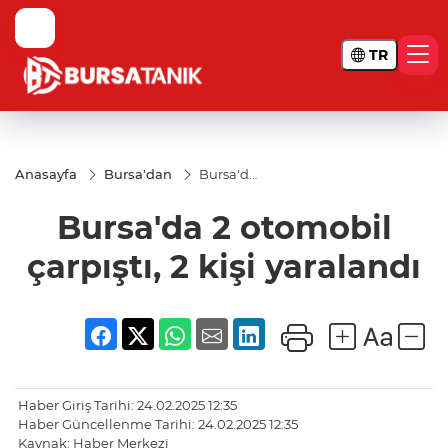
TR
Anasayfa
Bursa'dan
Bursa'da
2
otomobil
Bursa'da 2 otomobil
çarpıştı, 2
kişi
yaralandı
çarpıştı, 2 kişi yaralandı
Haber Giriş Tarihi: 24.02.2025 12:35
Haber Güncellenme Tarihi: 24.02.2025 12:35
Kaynak: Haber Merkezi