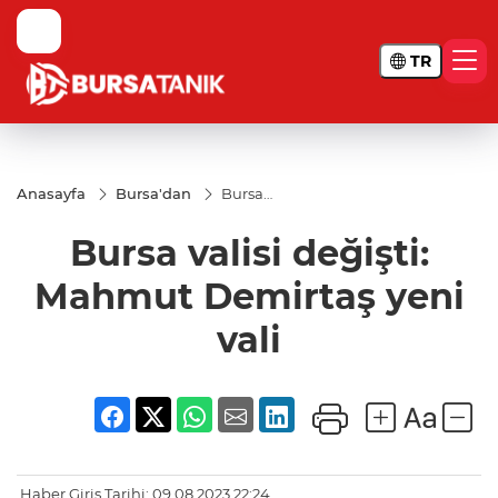
TR
Anasayfa
Bursa'dan
Bursa
valisi
değişti:
Bursa valisi değişti:
Mahmut
Demirtaş
yeni vali
Mahmut Demirtaş yeni
vali
Haber Giriş Tarihi: 09.08.2023 22:24