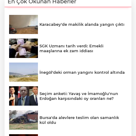
En Çok Okunan Haberler
Karacabey'de makilik alanda yangın çıktı
SGK Uzmanı tarih verdi: Emekli
maaşlarına ek zam iddiası
İnegöl'deki orman yangını kontrol altında
Seçim anketi: Yavaş ve İmamoğlu'nun
Erdoğan karşısındaki oy oranları ne?
Bursa'da alevlere teslim olan samanlık
kül oldu