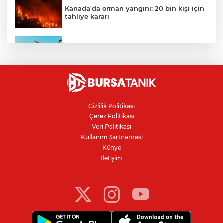
Kanada'da orman yangını: 20 bin kişi için
tahliye kararı
Ceuta göçmen krizi: İspanya, İtalya’ya
karşı sınır kontrolü getirdi
Karacabey Belediyespor'dan
Bursaspor'un gençlerine 5 yıllık imza
Gizlilik Politikası
Çerez Politikası
Kanser teşhisinde doğru görüntüleme
Veri Politikası
hayat kurtarıyor
Kullanım Şartnamesi
Künye
İletişim
Bursa'da parkta sıra dışı buluşma: Tilki,
kedi ve kirpi aynı karede