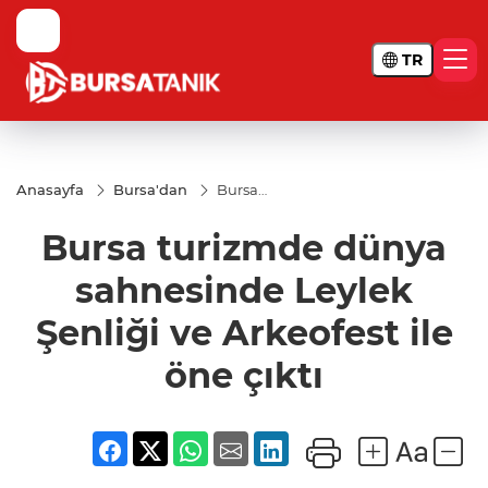
TR
Anasayfa
Bursa'dan
Bursa
turizmde
dünya
Bursa turizmde dünya
sahnesinde
Leylek
Şenliği ve
sahnesinde Leylek
Arkeofest
ile öne çıktı
Şenliği ve Arkeofest ile
öne çıktı