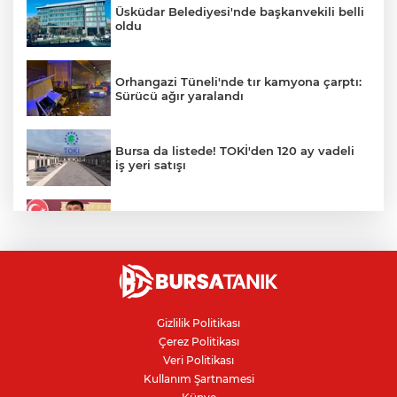
Üsküdar Belediyesi'nde başkanvekili belli
oldu
Orhangazi Tüneli'nde tır kamyona çarptı:
Sürücü ağır yaralandı
Bursa da listede! TOKİ'den 120 ay vadeli
iş yeri satışı
Veli Ağbaba'nın ağabeyi gözaltında
Motorine yeni indirim geliyor
Gizlilik Politikası
Çerez Politikası
Bursa'nın Nilüfer ilçesinde su kesintisi
Veri Politikası
yapılacak
Kullanım Şartnamesi