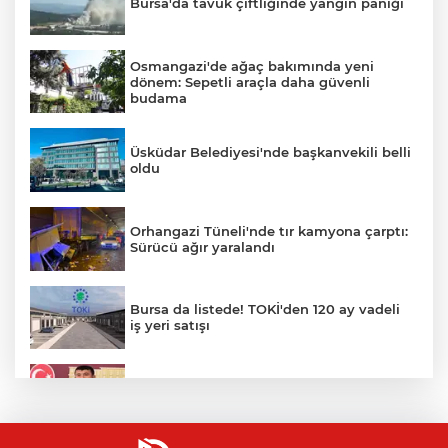
Bursa'da tavuk çiftliğinde yangın paniği
Osmangazi'de ağaç bakımında yeni
dönem: Sepetli araçla daha güvenli
budama
Üsküdar Belediyesi'nde başkanvekili belli
oldu
Orhangazi Tüneli'nde tır kamyona çarptı:
Sürücü ağır yaralandı
Bursa da listede! TOKİ'den 120 ay vadeli
iş yeri satışı
Veli Ağbaba'nın ağabeyi gözaltında