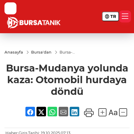
TR
Anasayfa
Bursa'dan
Bursa-
Mudanya
yolunda
Bursa-Mudanya yolunda
kaza:
Otomobil
hurdaya
kaza: Otomobil hurdaya
döndü
döndü
Haber Giriş Tarihi: 19.10.2025 07:13